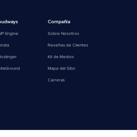
oudways
Compañía
WP Engine
Sobre Nosotros
insta
Reseñas de Clientes
ostinger
Kit de Medios
SiteGround
Mapa del Sitio
Carreras