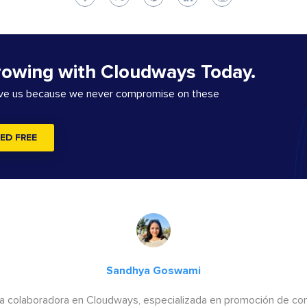
rowing with Cloudways Today.
ove us because we never compromise on these
ED FREE
Sandhya Goswami
a colaboradora en Cloudways, especializada en promoción de cont