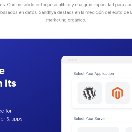
os. Con un sólido enfoque analítico y una gran capacidad para ap
basados en datos, Sandhya destaca en la medición del éxito de las
marketing orgánico.
e
 Its
e for
ver & apps