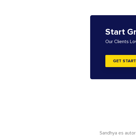
Start G
Our Clients L
GET START
Sandhya es autor