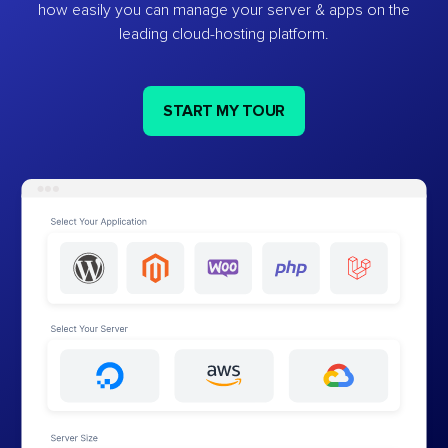
how easily you can manage your server & apps on the
leading cloud-hosting platform.
START MY TOUR