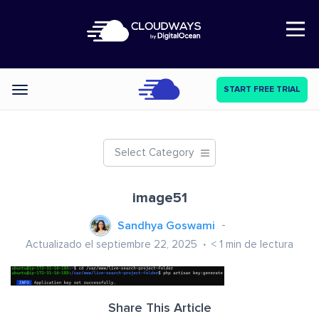
Open Nav
START FREE TRIAL
Categories
Select Category
image51
Sandhya Goswami
Actualizado el septiembre 22, 2025
< 1
min de lectura
Share This Article