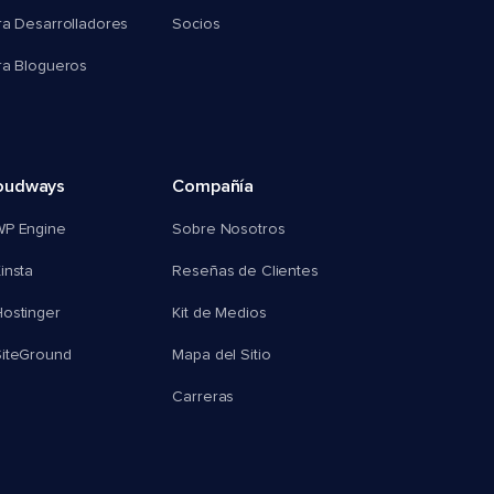
ra Desarrolladores
Socios
ra Blogueros
oudways
Compañía
WP Engine
Sobre Nosotros
insta
Reseñas de Clientes
ostinger
Kit de Medios
SiteGround
Mapa del Sitio
Carreras