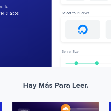
e for
ver & apps
Hay Más Para Leer.