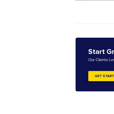
Start G
Our Clients L
GET START