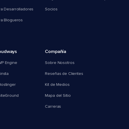
ra Desarrolladores
Socios
ra Blogueros
oudways
Compañía
WP Engine
Sobre Nosotros
insta
Reseñas de Clientes
ostinger
Kit de Medios
SiteGround
Mapa del Sitio
Carreras