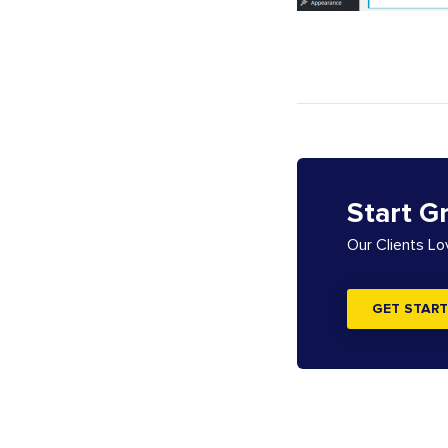
Start G
Our Clients L
GET START