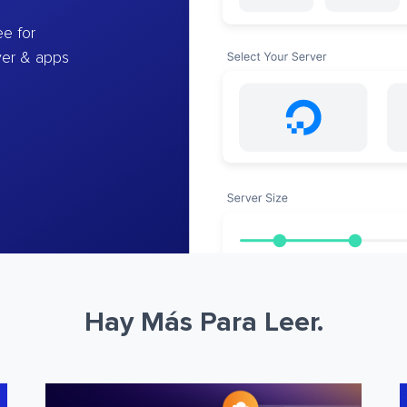
e for
ver & apps
Hay Más Para Leer.