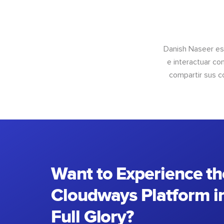
Danish Naseer es
e interactuar co
compartir sus c
Want to Experience th
Cloudways Platform in
Full Glory?