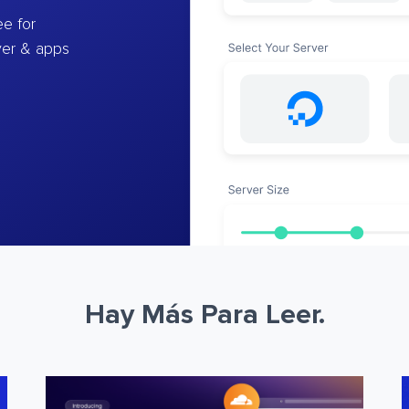
e for
ver & apps
Hay Más Para Leer.