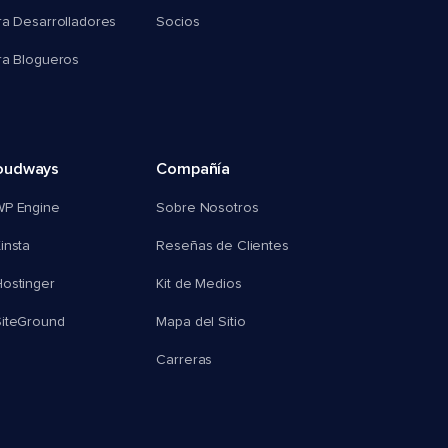
ra Desarrolladores
Socios
ra Blogueros
oudways
Compañía
WP Engine
Sobre Nosotros
insta
Reseñas de Clientes
ostinger
Kit de Medios
SiteGround
Mapa del Sitio
Carreras