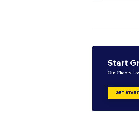
Start G
Our Clients L
GET START