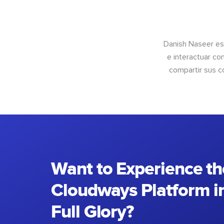
Danish Naseer es
e interactuar co
compartir sus c
Want to Experience th
Cloudways Platform in
Full Glory?