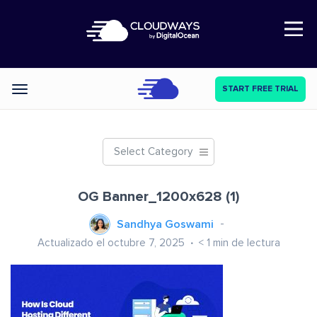
Open Nav
START FREE TRIAL
Categories
Select Category
OG Banner_1200x628 (1)
Sandhya Goswami
Actualizado el octubre 7, 2025
< 1
min de lectura