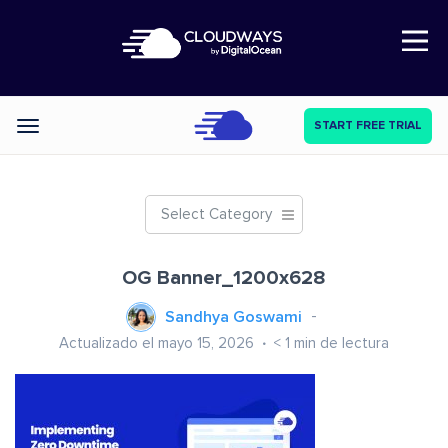
Open Nav
START FREE TRIAL
Categories
Select Category
OG Banner_1200x628
Sandhya Goswami
Actualizado el mayo 15, 2026
< 1
min de lectura