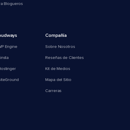
ra Blogueros
oudways
Compañía
WP Engine
Sobre Nosotros
insta
Reseñas de Clientes
ostinger
Kit de Medios
SiteGround
Mapa del Sitio
Carreras