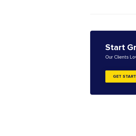
Start G
Our Clients L
GET START