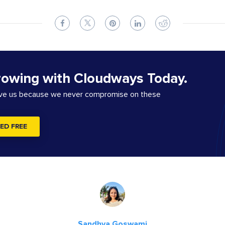
rowing with Cloudways Today.
ove us because we never compromise on these
ED FREE
Sandhya Goswami