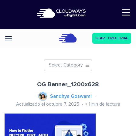
Open Nav
START FREE TRIAL
Categories
Select Category
OG Banner_1200x628
Sandhya Goswami
Actualizado el octubre 7, 2025
< 1
min de lectura