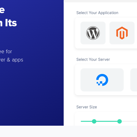
e
 Its
e for
ver & apps