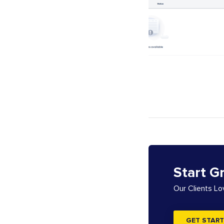
Start G
Our Clients L
GET START