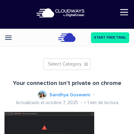
Open Nav
START FREE TRIAL
Categories
Select Category
Your connection isn’t private on chrome
Sandhya Goswami
Actualizado el octubre 7, 2025
< 1
min de lectura