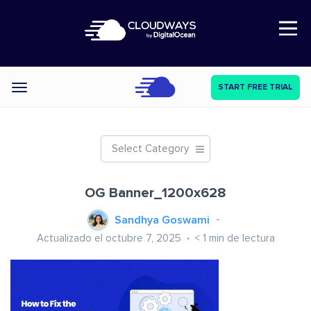
Open Nav
START FREE TRIAL
Categories
Select Category
OG Banner_1200x628
Sandhya Goswami
Actualizado el octubre 7, 2025
< 1
min de lectura