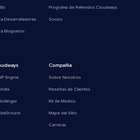
MBs
Programa de Referidos Cloudways
ra Desarrolladores
Socios
ra Blogueros
oudways
Compañía
WP Engine
Sobre Nosotros
insta
Reseñas de Clientes
ostinger
Kit de Medios
SiteGround
Mapa del Sitio
Carreras