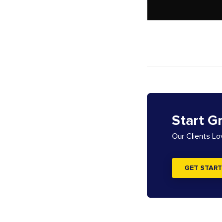
Start G
Our Clients L
GET START