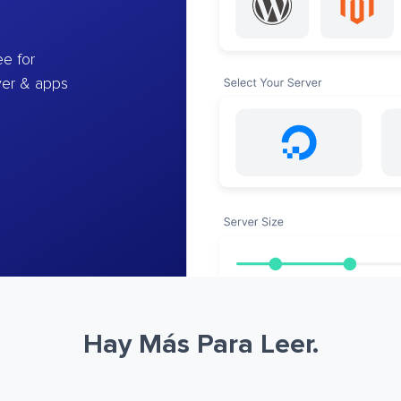
e for
ver & apps
Hay Más Para Leer.