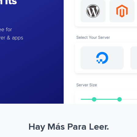
 Its
e for
ver & apps
Hay Más Para Leer.