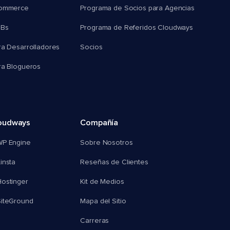
commerce
Programa de Socios para Agencias
MBs
Programa de Referidos Cloudways
ra Desarrolladores
Socios
ra Blogueros
oudways
Compañía
WP Engine
Sobre Nosotros
insta
Reseñas de Clientes
ostinger
Kit de Medios
SiteGround
Mapa del Sitio
Carreras