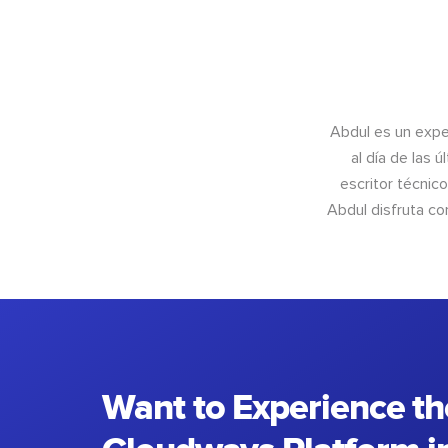
Abdul es un exper
al día de las 
escritor técnic
Abdul disfruta c
Want to Experience th