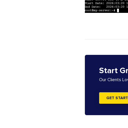
Start G
Our Clients L
GET START