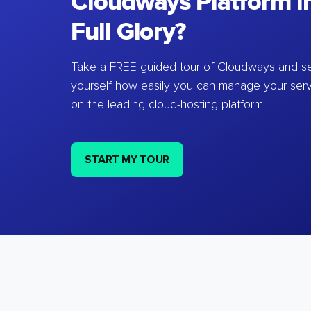
Cloudways Platform in
Full Glory?
Take a FREE guided tour of Cloudways and se
yourself how easily you can manage your ser
on the leading cloud-hosting platform.
START MY TOUR