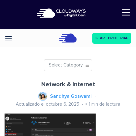
Open Nav
START FREE TRIAL
Categories
Select Category
Network & Internet
Sandhya Goswami
Actualizado el octubre 6, 2025
< 1
min de lectura