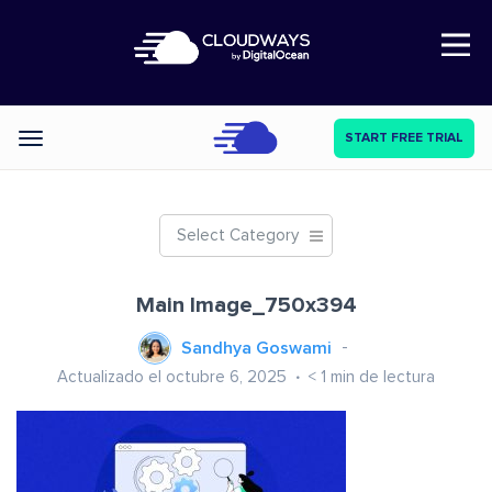
Open Nav
START FREE TRIAL
Categories
Select Category
Main Image_750x394
Sandhya Goswami
Actualizado el octubre 6, 2025
< 1
min de lectura