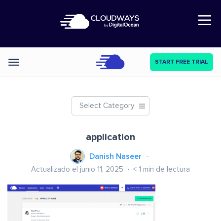
Open Nav
START FREE TRIAL
Categories
Select Category
application
Danish Naseer
Actualizado el junio 11, 2025
< 1
min de lectura