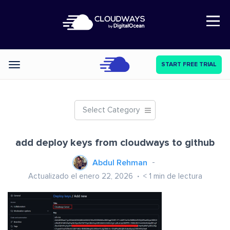
Open Nav
START FREE TRIAL
Categories
Select Category
add deploy keys from cloudways to github
Abdul Rehman
Actualizado el enero 22, 2026
< 1
min de lectura