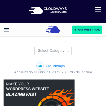
Open Nav
START FREE TRIAL
Categories
Select Category
Cloudways
Actualizado el junio 23, 2025
< 1
min de lectura