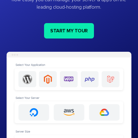
leading cloud-hosting platform.
START MY TOUR