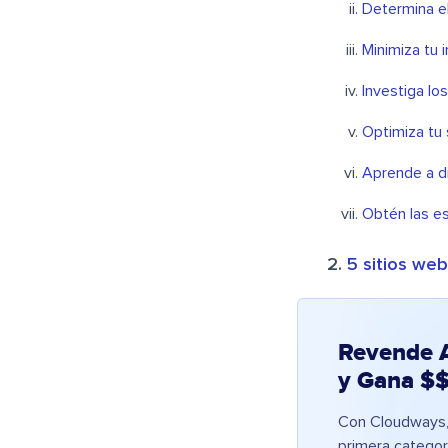
Determina el
Minimiza tu 
Investiga l
Optimiza tu 
Aprende a di
Obtén las e
5 sitios we
Revende 
y Gana $
Con Cloudways,
primera categoría