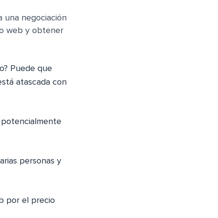
ta una negociación
tio web y obtener
nto? Puede que
está atascada con
 potencialmente
arias personas y
b por el precio