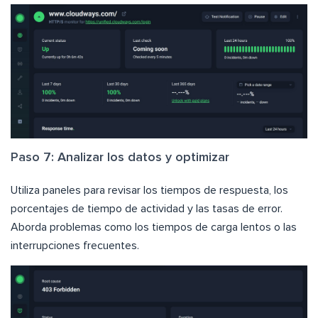
Paso 7: Analizar los datos y optimizar
Utiliza paneles para revisar los tiempos de respuesta, los
porcentajes de tiempo de actividad y las tasas de error.
Aborda problemas como los tiempos de carga lentos o las
interrupciones frecuentes.