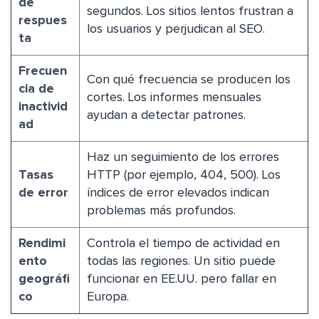
de
segundos. Los sitios lentos frustran a
respues
los usuarios y perjudican al SEO.
ta
Frecuen
Con qué frecuencia se producen los
cia de
cortes. Los informes mensuales
inactivid
ayudan a detectar patrones.
ad
Haz un seguimiento de los errores
Tasas
HTTP (por ejemplo, 404, 500). Los
de error
índices de error elevados indican
problemas más profundos.
Rendimi
Controla el tiempo de actividad en
ento
todas las regiones. Un sitio puede
geográfi
funcionar en EE.UU. pero fallar en
co
Europa.