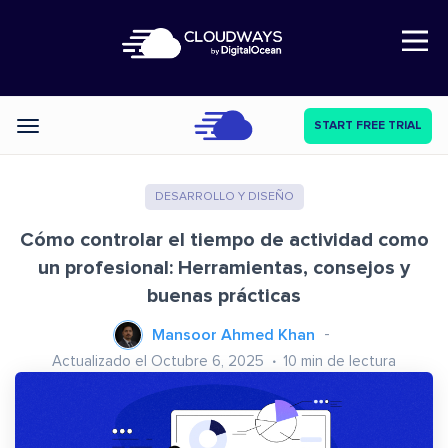
Open Nav
START FREE TRIAL
Categories
DESARROLLO Y DISEÑO
Cómo controlar el tiempo de actividad como
un profesional: Herramientas, consejos y
buenas prácticas
Mansoor Ahmed Khan
Actualizado el Octubre 6, 2025
10
min de lectura