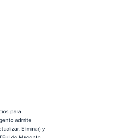
cios para
agento admite
tualizar, Eliminar) y
STFul de Magento,