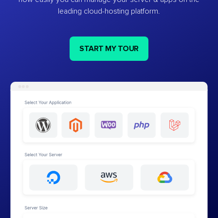
leading cloud-hosting platform.
START MY TOUR