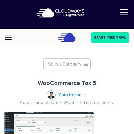
Open Nav
START FREE TRIAL
Categories
Select Category
WooCommerce Tax 5
Zain Imran
Actualizado el abril 7, 2026
< 1
min de lectura