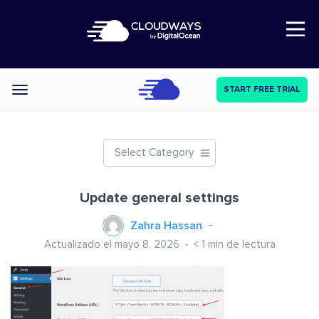
Open Nav
START FREE TRIAL
Categories
Select Category
Update general settings
Zahra Hassan
Actualizado el mayo 8, 2026
< 1
min de lectura