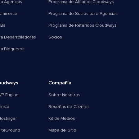
ra Agencias
Programa de Afiliados Cloudways
commerce
Programa de Socios para Agencias
MBs
Programa de Referidos Cloudways
ra Desarrolladores
Socios
ra Blogueros
oudways
Compañía
WP Engine
Sobre Nosotros
insta
Reseñas de Clientes
ostinger
Kit de Medios
SiteGround
Mapa del Sitio