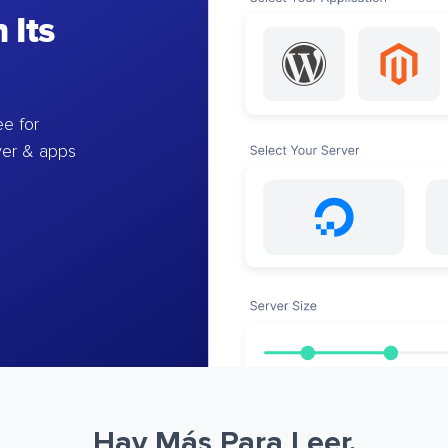
 Its
e for
ver & apps
Hay Más Para Leer.