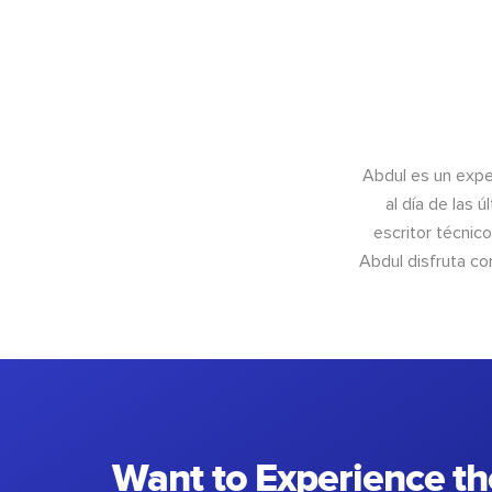
Abdul es un exper
al día de las 
escritor técnic
Abdul disfruta c
Want to Experience th