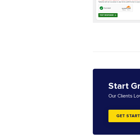
Start G
Our Clients L
GET START