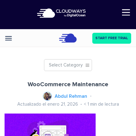
Open Nav
START FREE TRIAL
Categories
Select Category
WooCommerce Maintenance
Abdul Rehman
Actualizado el enero 21, 2026
< 1
min de lectura