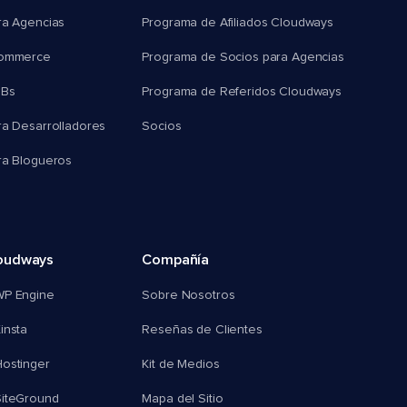
ra Agencias
Programa de Afiliados Cloudways
commerce
Programa de Socios para Agencias
MBs
Programa de Referidos Cloudways
ra Desarrolladores
Socios
ra Blogueros
oudways
Compañía
WP Engine
Sobre Nosotros
insta
Reseñas de Clientes
ostinger
Kit de Medios
SiteGround
Mapa del Sitio