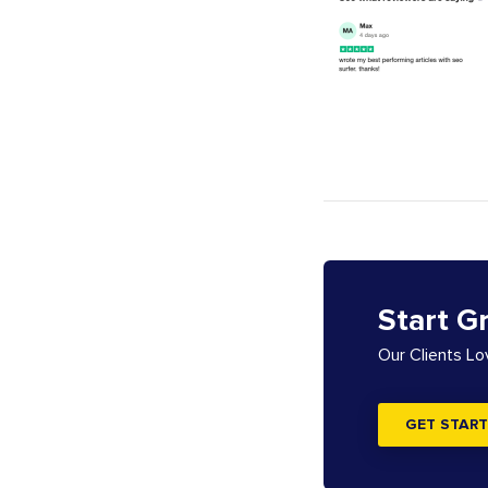
Start G
Our Clients L
GET START