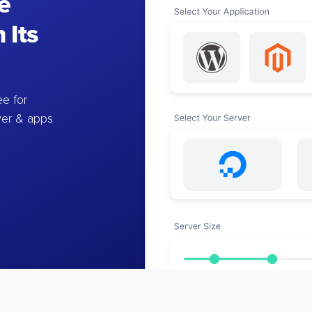
e
 Its
e for
ver & apps