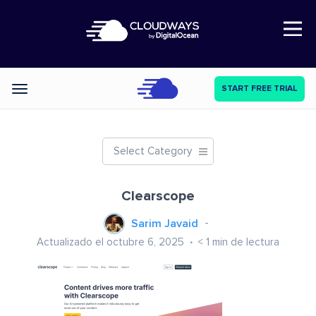
Open Nav
START FREE TRIAL
Categories
Select Category
Clearscope
Sarim Javaid
Actualizado el octubre 6, 2025
< 1
min de lectura