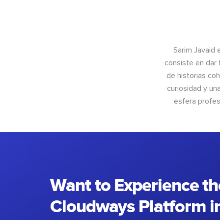
Sarim Javaid 
consiste en dar 
de historias coh
curiosidad y un
esfera profes
Want to Experience th
Cloudways Platform in