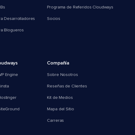
MBs
Programa de Referidos Cloudways
ra Desarrolladores
Socios
ra Blogueros
oudways
Compañía
WP Engine
Sobre Nosotros
insta
Reseñas de Clientes
ostinger
Kit de Medios
SiteGround
Mapa del Sitio
Carreras