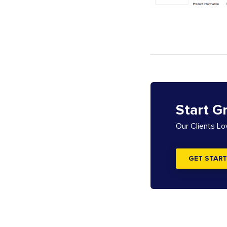
Start G
Our Clients L
GET START