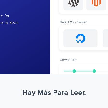
e for
ver & apps
Hay Más Para Leer.