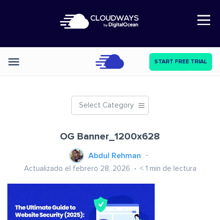
Open Nav
START FREE TRIAL
Categories
Select Category
OG Banner_1200x628
Abdul Rehman
Actualizado el febrero 28, 2026
< 1
min de lectura