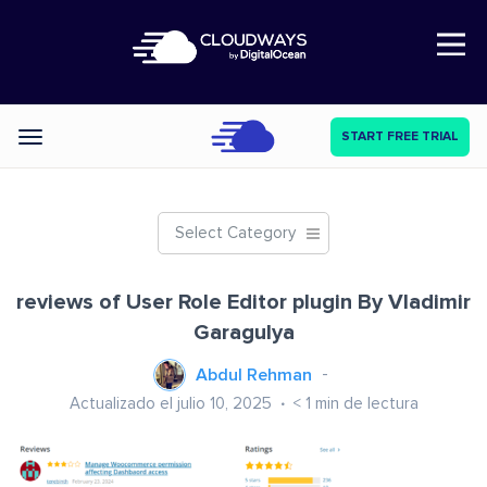
Open Nav
START FREE TRIAL
Categories
Select Category
reviews of User Role Editor plugin By Vladimir
Garagulya
Abdul Rehman
Actualizado el julio 10, 2025
< 1
min de lectura