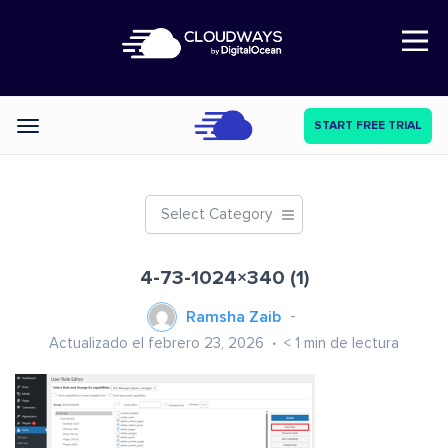
Open Nav
START FREE TRIAL
Categories
Select Category
4-73-1024×340 (1)
Ramsha Zaib
Actualizado el febrero 23, 2026
< 1
min de lectura