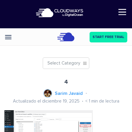
Open Nav
START FREE TRIAL
Categories
Select Category
4
Sarim Javaid
Actualizado el diciembre 19, 2025
< 1
min de lectura