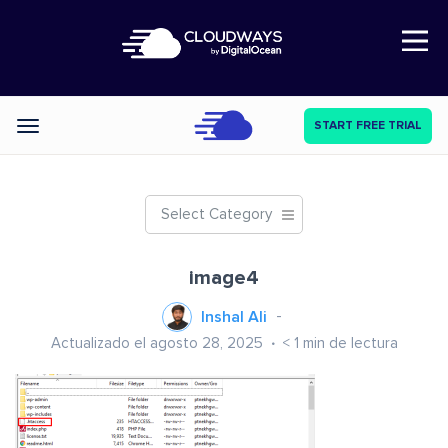
Open Nav
START FREE TRIAL
Categories
Select Category
image4
Inshal Ali
Actualizado el agosto 28, 2025
< 1
min de lectura