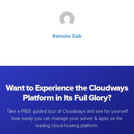
Ramsha Zaib
Want to Experience the Cloudways
Platform in Its Full Glory?
Take a FREE guided tour of Cloudways and see for yourself
how easily you can manage your server & apps on the
leading cloud-hosting platform.