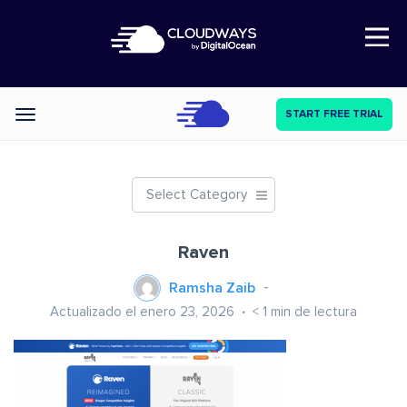
Open Nav
START FREE TRIAL
Categories
Select Category
Raven
Ramsha Zaib
Actualizado el enero 23, 2026
< 1
min de lectura