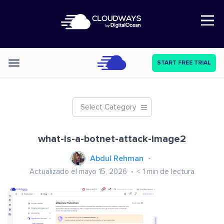
Open Nav
START FREE TRIAL
Categories
Select Category
what-is-a-botnet-attack-image2
Abdul Rehman
Actualizado el mayo 15, 2026
< 1
min de lectura