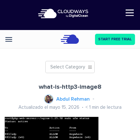
Open Nav
START FREE TRIAL
Categories
Select Category
what-is-http3-image8
Abdul Rehman
Actualizado el mayo 15, 2026
< 1
min de lectura