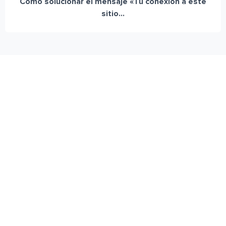
Cómo solucionar el mensaje «Tu conexión a este
sitio...