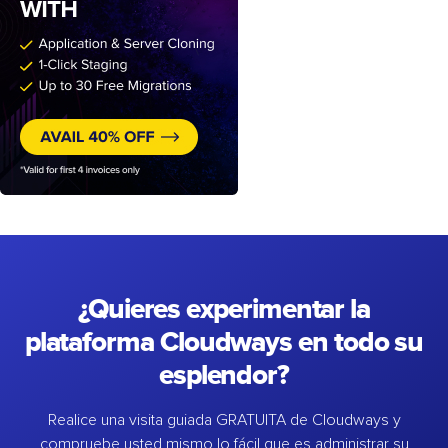
¿Quieres experimentar la
plataforma Cloudways en todo su
esplendor?
Realice una visita guiada GRATUITA de Cloudways y
compruebe usted mismo lo fácil que es administrar su