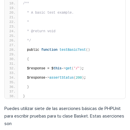
/**
  * A basic test example.
  *
  * @return void
  */
  public 
function
testBasicTest
()
{
  $response = $
this
-
>
get
(
'/'
)
;
  $response-
>
assertStatus
(
200
)
;
}
}
Puedes utilizar siete de las aserciones básicas de PHPUnit
para escribir pruebas para tu clase Basket. Estas aserciones
son