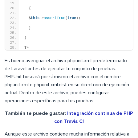
{
  $
this
-
>
assertTrue
(
true
)
;
}
}
?
>
Es bueno averiguar el archivo phpunit.xml predeterminado
de Laravel antes de ejecutar tu conjunto de pruebas.
PHPUnit buscará por sí mismo el archivo con el nombre
phpunit.xml o phpunit.xml.dist en su directorio de ejecución
actual. Dentro de este archivo, puedes configurar
operaciones específicas para tus pruebas.
También te puede gustar:
Integración continua de PHP
con Travis CI
Aunque este archivo contiene mucha información relativa a