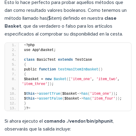
Esto lo hace perfecto para probar aquellos métodos que
dan como resultado valores booleanos. Como tenemos un
método llamado has($item) definido en nuestra
clase
Basket
, que da verdadero o falso para los artículos
especificados al comprobar su disponibilidad en la cesta.
<
?php
use App\Basket;
class
 BasicTest 
extends
 TestCase
{
public 
function
testHasItemInBasket
()
{
$basket = 
new
Basket
([
'item_one'
, 
'item_two'
, 
'item_three'
])
;
$
this
-
>
assertTrue
(
$basket-
>
has
(
'item_one'
))
;
$
this
-
>
assertFalse
(
$basket-
>
has
(
'item_four'
))
;
}
}
?
>
Si ahora ejecuto el
comando ./vendor/bin/phpunit
,
observarás que la salida incluye: