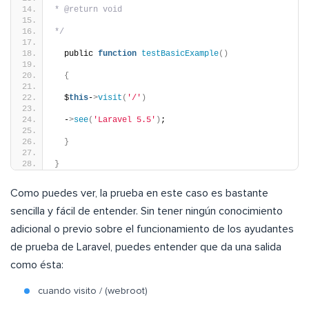
* @return void
*/
  public 
function
testBasicExample
()
{
  $
this
-
>
visit
(
'/'
)
  -
>
see
(
'Laravel 5.5'
)
;
}
}
Como puedes ver, la prueba en este caso es bastante
sencilla y fácil de entender. Sin tener ningún conocimiento
adicional o previo sobre el funcionamiento de los ayudantes
de prueba de Laravel, puedes entender que da una salida
como ésta:
cuando visito / (webroot)