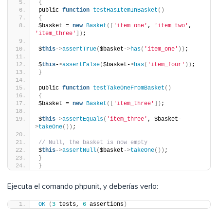
{
public 
function
testHasItemInBasket
()
{
$basket = 
new
Basket
([
'item_one'
, 
'item_two'
, 
'item_three'
])
;
$
this
-
>
assertTrue
(
$basket-
>
has
(
'item_one'
))
;
$
this
-
>
assertFalse
(
$basket-
>
has
(
'item_four'
))
;
}
public 
function
testTakeOneFromBasket
()
{
$basket = 
new
Basket
([
'item_three'
])
;
$
this
-
>
assertEquals
(
'item_three'
, $basket-
>
takeOne
())
;
// Null, the basket is now empty
$
this
-
>
assertNull
(
$basket-
>
takeOne
())
;
}
}
Ejecuta el comando phpunit, y deberías verlo:
OK
(
3
 tests, 
6
 assertions
)