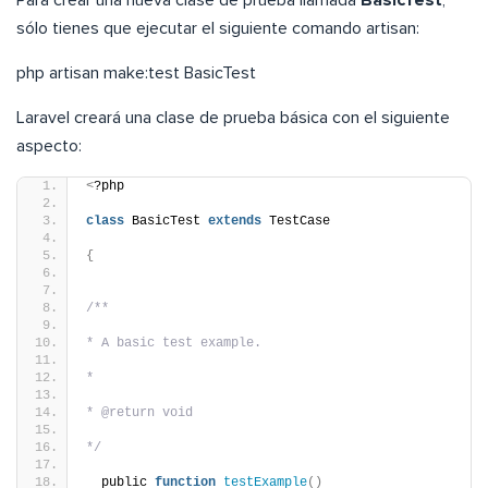
Para crear una nueva clase de prueba llamada
BasicTest
,
sólo tienes que ejecutar el siguiente comando artisan:
php artisan make:test BasicTest
Laravel creará una clase de prueba básica con el siguiente
aspecto:
<
?php
class
 BasicTest 
extends
 TestCase
{
/**
* A basic test example.
*
* @return void
*/
  public 
function
testExample
()