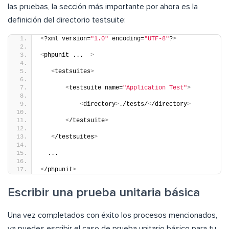
las pruebas, la sección más importante por ahora es la
definición del directorio testsuite:
<
?xml version=
"1.0"
 encoding=
"UTF-8"
?
>
<
phpunit ...  
>
<
testsuites
>
<
testsuite name=
"Application Test"
>
<
directory
>
./tests/
<
/directory
>
<
/testsuite
>
<
/testsuites
>
  ...
<
/phpunit
>
Escribir una prueba unitaria básica
Una vez completados con éxito los procesos mencionados,
ya puedes escribir el caso de prueba unitario básico para tu