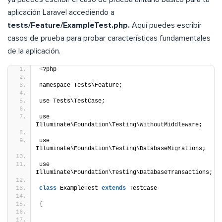
aplicación Laravel accediendo a
tests/Feature/ExampleTest.php.
Aquí puedes escribir
casos de prueba para probar características fundamentales
de la aplicación.
<
?php
namespace Tests\Feature;
use Tests\TestCase;
use 
Illuminate\Foundation\Testing\WithoutMiddleware;
use 
Illuminate\Foundation\Testing\DatabaseMigrations;
use 
Illuminate\Foundation\Testing\DatabaseTransactions;
class
 ExampleTest 
extends
 TestCase
{