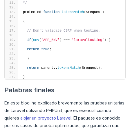
*/
protected 
function
tokensMatch
(
$request
)
{
// Don't validate CSRF when testing.
if
(
env
(
'APP_ENV'
)
 === 
'laraveltesting'
)
{
return
true
;
}
return
 parent::
tokensMatch
(
$request
)
;
}
Palabras finales
En este blog, he explicado brevemente las pruebas unitarias
de Laravel utilizando PHPUnit, que es esencial cuando
quieres
alojar un proyecto Laravel
. El paquete es conocido
por sus casos de prueba optimizados, que garantizan que