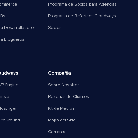
commerce
Programa de Socios para Agencias
MBs
Programa de Referidos Cloudways
ra Desarrolladores
Socios
ra Blogueros
oudways
Compañía
WP Engine
Sobre Nosotros
insta
Reseñas de Clientes
ostinger
Kit de Medios
SiteGround
Mapa del Sitio
Carreras