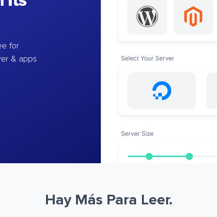
 Its
e for
ver & apps
Hay Más Para Leer.