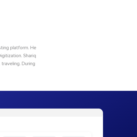
sting platform. He
gitization. Shariq
traveling. During