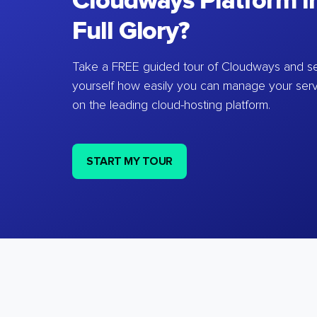
Cloudways Platform in
Full Glory?
Take a FREE guided tour of Cloudways and se
yourself how easily you can manage your ser
on the leading cloud-hosting platform.
START MY TOUR