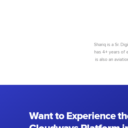
Shariq is a Sr. D
has 4+ years of e
is also an aviat
Want to Experience th