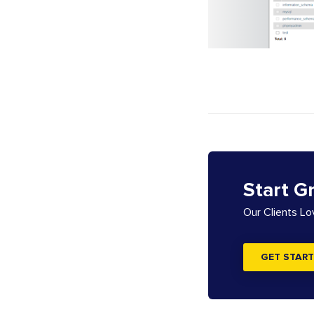
Start G
Our Clients L
GET START