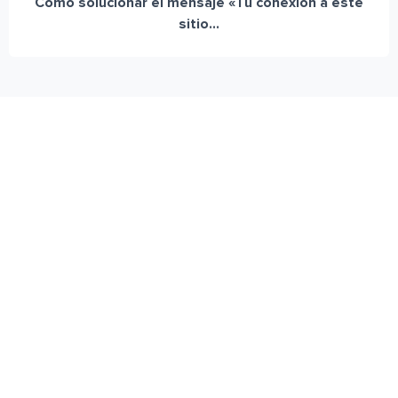
Cómo solucionar el mensaje «Tu conexión a este
sitio...