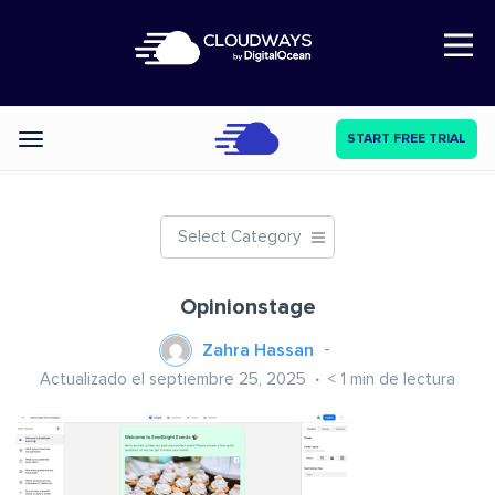
Open Nav
START FREE TRIAL
Categories
Select Category
Opinionstage
Zahra Hassan
Actualizado el septiembre 25, 2025
< 1
min de lectura