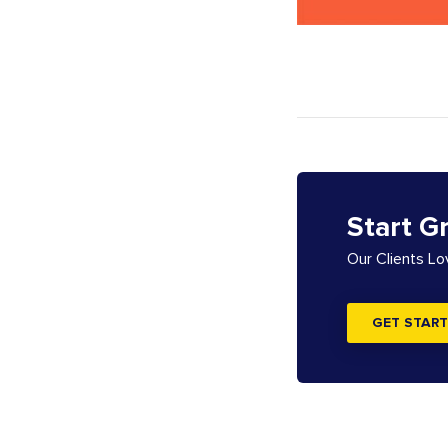
Start G
Our Clients L
GET START