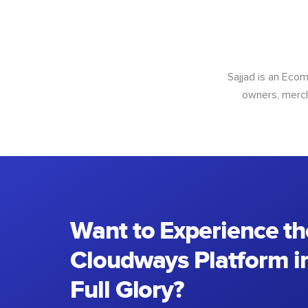
Sajjad is an Ec
owners, merch
Want to Experience th
Cloudways Platform in
Full Glory?