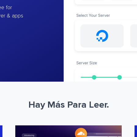
e for
ver & apps
Hay Más Para Leer.