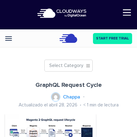
Open Nav
START FREE TRIAL
Categories
Select Category
GraphQL Request Cycle
Chappa
Actualizado el abril 28, 2026
< 1
min de lectura