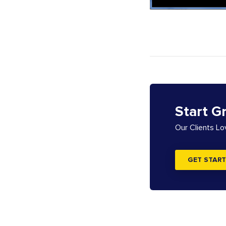
Start G
Our Clients L
GET START