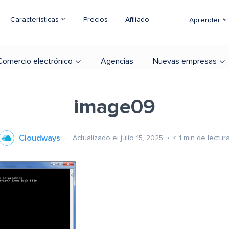
Características
Precios
Afiliado
Aprender
Comercio electrónico
Agencias
Nuevas empresas
image09
Cloudways
Actualizado el julio 15, 2025
< 1
min de lectur