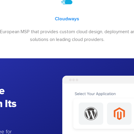
Cloudways
 European MSP that provides custom cloud design, deployment
solutions on leading cloud providers.
e
 Its
e for