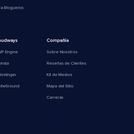
ra Blogueros
oudways
Compañía
WP Engine
Sobre Nosotros
insta
Reseñas de Clientes
ostinger
Kit de Medios
SiteGround
Mapa del Sitio
Carreras