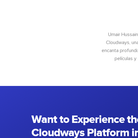
Umair Hussain
Cloudways, una
encanta profundiz
películas y
Want to Experience th
Cloudways Platform in