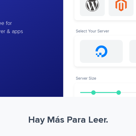
e for
ver & apps
Hay Más Para Leer.