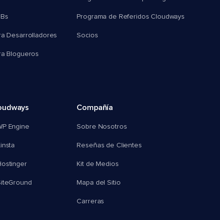
MBs
Programa de Referidos Cloudways
ra Desarrolladores
Socios
ra Blogueros
oudways
Compañía
WP Engine
Sobre Nosotros
insta
Reseñas de Clientes
ostinger
Kit de Medios
SiteGround
Mapa del Sitio
Carreras