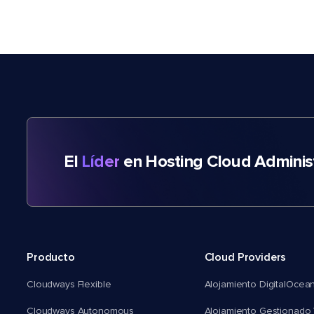
El
Líder
en Hosting Cloud Adminis
Producto
Cloud Providers
Cloudways Flexible
Alojamiento DigitalOcea
Cloudways Autonomous
Alojamiento Gestionado 