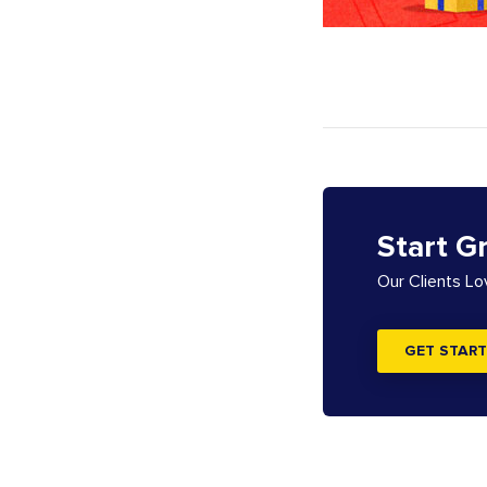
Start G
Our Clients L
GET START