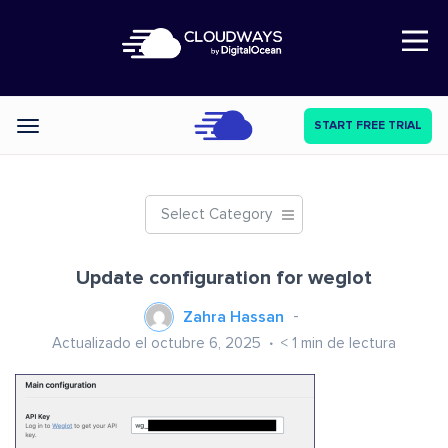
Open Nav
START FREE TRIAL
Categories
Select Category
Update configuration for weglot
Zahra Hassan
Actualizado el octubre 6, 2025
< 1
min de lectura