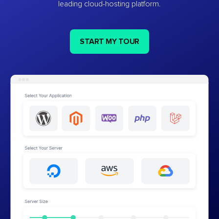
leading cloud-hosting platform.
START MY TOUR