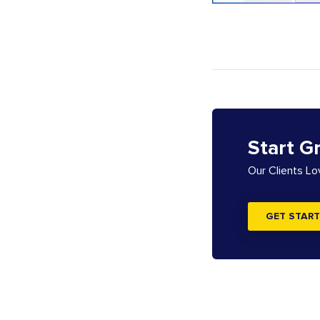
Start G
Our Clients L
GET START