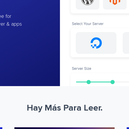
e for
ver & apps
Hay Más Para Leer.