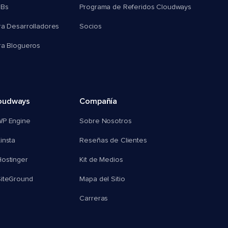
MBs
Programa de Referidos Cloudways
ra Desarrolladores
Socios
ra Blogueros
oudways
Compañía
WP Engine
Sobre Nosotros
insta
Reseñas de Clientes
ostinger
Kit de Medios
SiteGround
Mapa del Sitio
Carreras