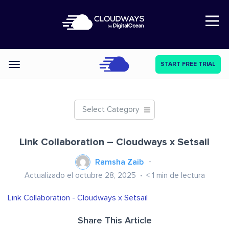
Open Nav
START FREE TRIAL
Categories
Select Category
Link Collaboration – Cloudways x Setsail
Ramsha Zaib
Actualizado el octubre 28, 2025
< 1
min de lectura
Link Collaboration - Cloudways x Setsail
Share This Article