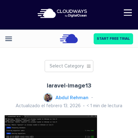
Open Nav
START FREE TRIAL
Categories
Select Category
laravel-image13
Abdul Rehman
Actualizado el febrero 13, 2026
< 1
min de lectura